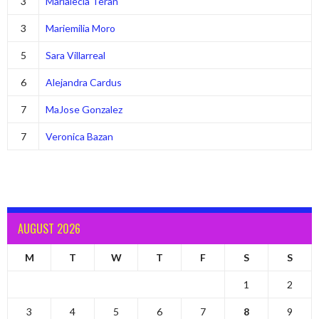
3
Marialecia Teran
3
Mariemilia Moro
5
Sara Villarreal
6
Alejandra Cardus
7
MaJose Gonzalez
7
Veronica Bazan
AUGUST 2026
M
T
W
T
F
S
S
1
2
3
4
5
6
7
8
9