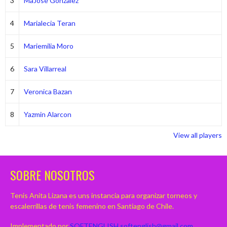
3
MaJose Gonzalez
4
Marialecia Teran
5
Mariemilia Moro
6
Sara Villarreal
7
Veronica Bazan
8
Yazmin Alarcon
View all players
SOBRE NOSOTROS
Tenis Anita Lizana es uns instancia para organizar torneos y
escalerrillas de tenis femenino en Santiago de Chile.
Implementado por
SOFTENGLISH
softenglish@gmail.com