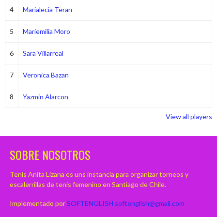
4
Marialecia Teran
5
Mariemilia Moro
6
Sara Villarreal
7
Veronica Bazan
8
Yazmin Alarcon
View all players
SOBRE NOSOTROS
Tenis Anita Lizana es uns instancia para organizar torneos y
escalerrillas de tenis femenino en Santiago de Chile.
Implementado por
SOFTENGLISH
softenglish@gmail.com