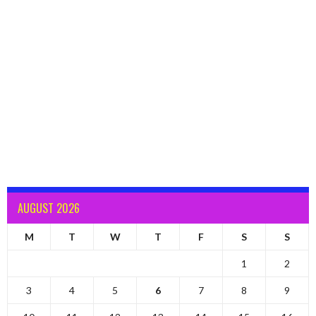
AUGUST 2026
M
T
W
T
F
S
S
1
2
3
4
5
6
7
8
9