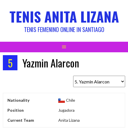
Skip
TENIS ANITA LIZANA
to
content
TENIS FEMENINO ONLINE IN SANTIAGO
5
Yazmin Alarcon
Nationality
Chile
Position
Jugadora
Current Team
Anita Lizana