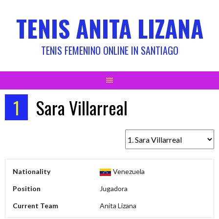
Skip
TENIS ANITA LIZANA
to
content
TENIS FEMENINO ONLINE IN SANTIAGO
1
Sara Villarreal
Nationality
Venezuela
Position
Jugadora
Current Team
Anita Lizana