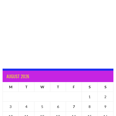
AUGUST 2026
M
T
W
T
F
S
S
1
2
3
4
5
6
7
8
9