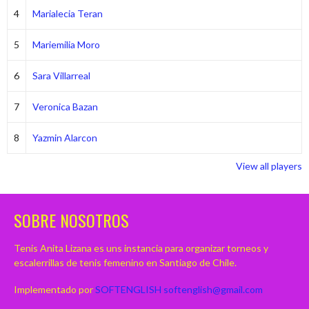
4
Marialecia Teran
5
Mariemilia Moro
6
Sara Villarreal
7
Veronica Bazan
8
Yazmin Alarcon
View all players
SOBRE NOSOTROS
Tenis Anita Lizana es uns instancia para organizar torneos y
escalerrillas de tenis femenino en Santiago de Chile.
Implementado por
SOFTENGLISH
softenglish@gmail.com