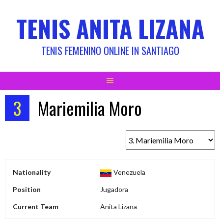
Skip
TENIS ANITA LIZANA
to
content
TENIS FEMENINO ONLINE IN SANTIAGO
3
Mariemilia Moro
Nationality
Venezuela
Position
Jugadora
Current Team
Anita Lizana