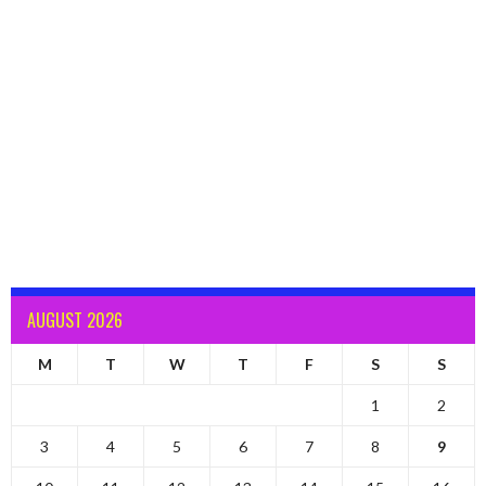
AUGUST 2026
M
T
W
T
F
S
S
1
2
3
4
5
6
7
8
9