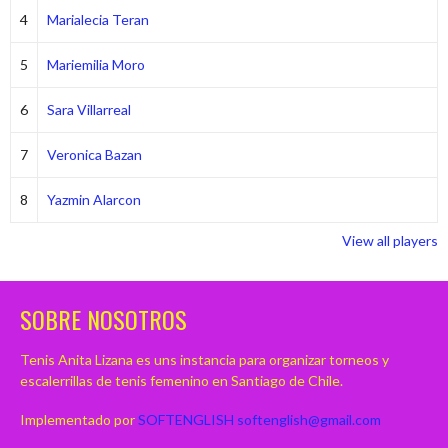
4
Marialecia Teran
5
Mariemilia Moro
6
Sara Villarreal
7
Veronica Bazan
8
Yazmin Alarcon
View all players
SOBRE NOSOTROS
Tenis Anita Lizana es uns instancia para organizar torneos y
escalerrillas de tenis femenino en Santiago de Chile.
Implementado por
SOFTENGLISH
softenglish@gmail.com