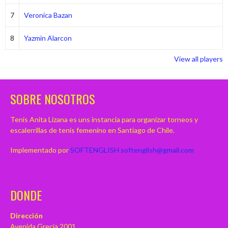
7
Veronica Bazan
8
Yazmin Alarcon
View all players
SOBRE NOSOTROS
Tenis Anita Lizana es uns instancia para organizar torneos y
escalerrillas de tenis femenino en Santiago de Chile.
Implementado por
SOFTENGLISH
softenglish@gmail.com
DONDE
Dirección
Avenida Grecia 2001