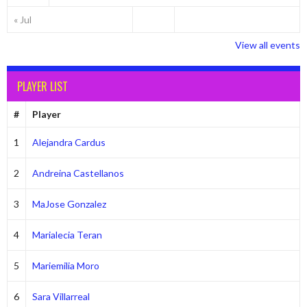
« Jul
View all events
PLAYER LIST
#
Player
1
Alejandra Cardus
2
Andreina Castellanos
3
MaJose Gonzalez
4
Marialecia Teran
5
Mariemilia Moro
6
Sara Villarreal